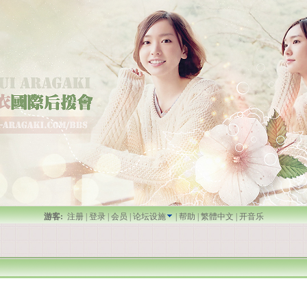
游客:
注册
|
登录
|
会员
|
论坛设施
|
帮助
|
繁體中文
|
开音乐