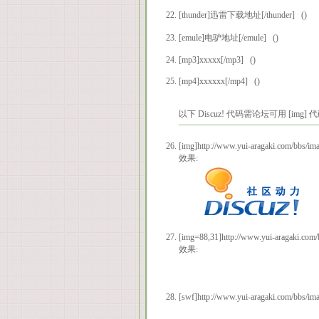
[thunder]迅雷下载地址[/thunder] ()
[emule]电驴地址[/emule] ()
[mp3]xxxxx[/mp3] ()
[mp4]xxxxxx[/mp4] ()
以下 Discuz! 代码需论坛可用 [img]
[img]http://www.yui-aragaki.com/bbs
效果:
[img=88,31]http://www.yui-aragak
效果:
[swf]http://www.yui-aragaki.com/b