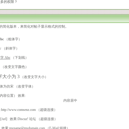
更多的权限？
L 代码的简化版本，来简化对帖子显示格式的控制。
bc
（粗体字）
c
（斜体字）
 Abc
（下划线）
（改变文字颜色）
字大小为 3
（改变文字大小）
体为仿宋
（改变字体）
 （格式内容位置） 效果:
内容居中
:
http://www.comsenz.com
（超级连接）
论坛[/url] 效果:
Discuz! 论坛
（超级连接）
l] 效果:
myname@mydomain.com
（E-Mail 链接）