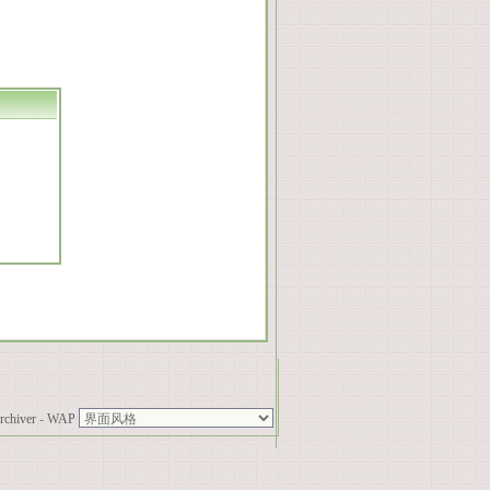
rchiver
-
WAP