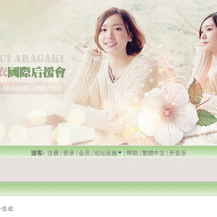
游客:
注册
|
登录
|
会员
|
论坛设施
|
帮助
|
繁體中文
|
开音乐
造成: