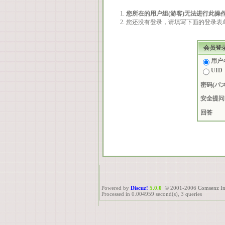
您所在的用户组(游客)无法进行此操
您还没有登录，请填写下面的登录表
会员登
用户名
UID
密码(パ
安全提问
回答
Powered by
Discuz!
5.0.0
© 2001-2006
Comsenz In
Processed in 0.004959 second(s), 3 queries