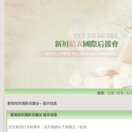
游客:
注册
|
登录
|
会
新垣结衣国际后援会
» 提示信息
新垣结衣国际后援会 提示信息
您无权进行当前操作，这可能因以下原因之一造成: